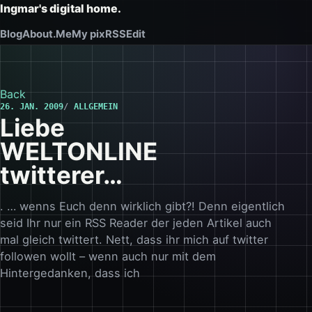
Ingmar's digital home.
Blog
About.Me
My pix
RSS
Edit
Back
26. JAN. 2009
ALLGEMEIN
Liebe
WELTONLINE
twitterer…
. … wenns Euch denn wirklich gibt?! Denn eigentlich
seid Ihr nur ein RSS Reader der jeden Artikel auch
mal gleich twittert. Nett, dass ihr mich auf twitter
followen wollt – wenn auch nur mit dem
Hintergedanken, dass ich