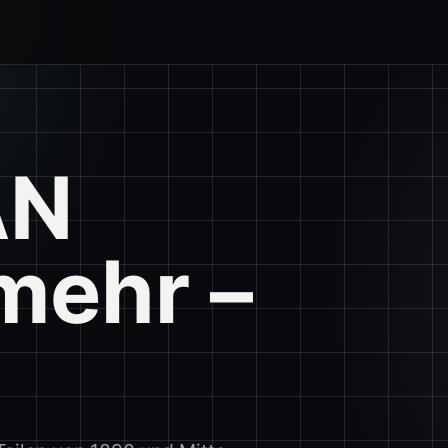
AN
mehr –