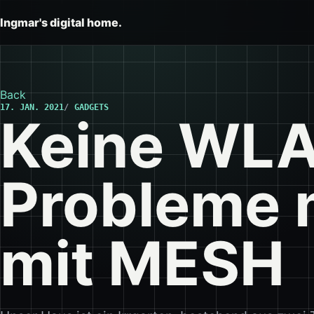
Ingmar's digital home.
Back
17. JAN. 2021
GADGETS
Keine WL
Probleme 
mit MESH