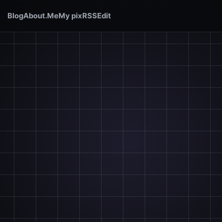
Blog
About.Me
My pix
RSS
Edit