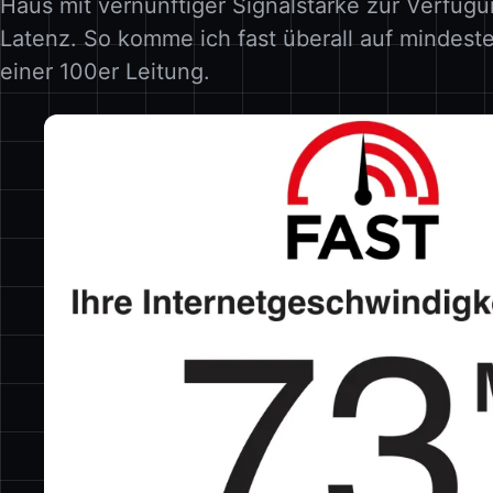
Haus mit vernünftiger Signalstärke zur Verfügu
Latenz. So komme ich fast überall auf mindeste
einer 100er Leitung.