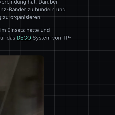
erbindung hat. Darüber
enz-Bänder zu bündeln und
 zu organisieren.
im Einsatz hatte und
für das
DECO
System von TP-