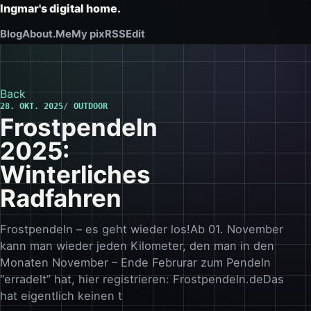
Ingmar's digital home.
Blog
About.Me
My pix
RSS
Edit
Back
28. OKT. 2025
OUTDOOR
Frostpendeln
2025:
Winterliches
Radfahren
Frostpendeln – es geht wieder los!Ab 01. November
kann man wieder jeden Kilometer, den man in den
Monaten November – Ende Februrar zum Pendeln
“erradelt” hat, hier registrieren: Frostpendeln.deDas
hat eigentlich keinen t