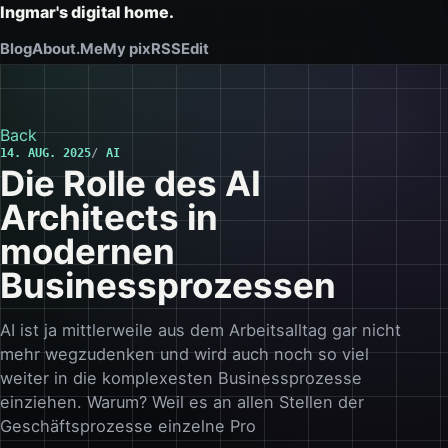
Ingmar's digital home.
Blog
About.Me
My pix
RSS
Edit
Back
14. AUG. 2025
AI
Die Rolle des AI
Architects in
modernen
Businessprozessen
AI ist ja mittlerweile aus dem Arbeitsalltag gar nicht
mehr wegzudenken und wird auch noch so viel
weiter in die komplexesten Businessprozesse
einziehen. Warum? Weil es an allen Stellen der
Geschäftsprozesse einzelne Pro